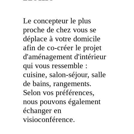
Les univers Raison Home
Découvrez l'univers de l'aménagem
Le concepteur le plus
d'intérieur
proche de chez vous se
déplace à votre domicile
Lire l'article
afin de co-créer le projet
d'aménagement d'intérieur
Conseil
qui vous ressemble :
Quel meilleur plan de travail cho
cuisine, salon-séjour, salle
pour sa cuisine ? Le comparatif
de bains, rangements.
Selon vos préférences,
tous les matériaux
nous pouvons également
échanger en
Lire l'article
visioconférence.