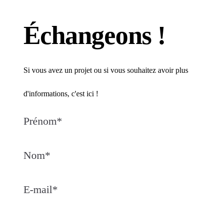
réfléchir au projet dans sa
globalité, avec des idées
Échangeons !
concrètes, pratiques et
adaptées à mon quotidien. Je
Si vous avez un projet ou si vous souhaitez avoir plus
recommande Mr HAINAULT
avec plaisir pour un projet de
d'informations, c'est ici !
cuisine ou d’aménagement
Prénom
*
intérieur
Nom
*
E-mail
*