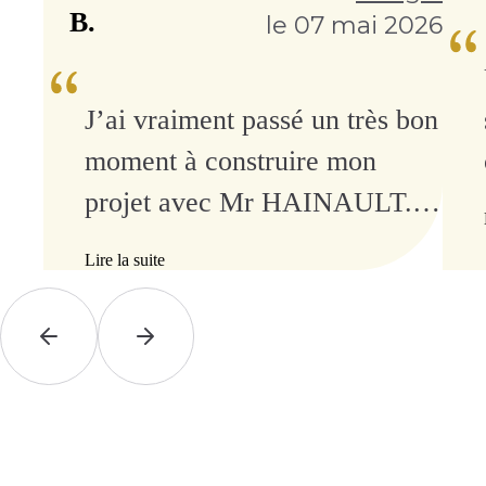
B.
le 07 mai 2026
J’ai vraiment passé un très bon
moment à construire mon
projet avec Mr HAINAULT. Il
a rapidement compris ce que
Lire la suite
je recherchais et a su me
guider avec beaucoup de
simplicité et de
professionnalisme. J’ai
apprécié sa manière de