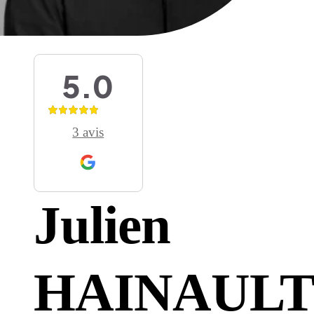
Les univers Raison Home
Découvrez l'univers de l'aménagem
d'intérieur
5.0
Lire l'article
Conseil
3 avis
Quel meilleur plan de travail cho
pour sa cuisine ? Le comparatif
Julien
tous les matériaux
Lire l'article
HAINAUL