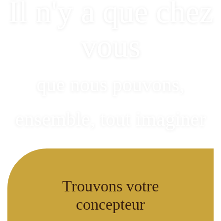
Il n'y a que chez
vous
que nous pouvons,
ensemble
, tout imaginer
Trouvons votre
concepteur