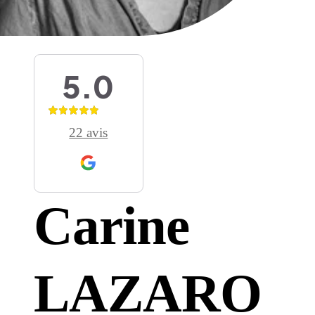
Les univers Raison Home
Découvrez l'univers de l'aménagem
d'intérieur
5.0
Lire l'article
Conseil
22 avis
Quel meilleur plan de travail cho
pour sa cuisine ? Le comparatif
Carine
tous les matériaux
Lire l'article
LAZARO