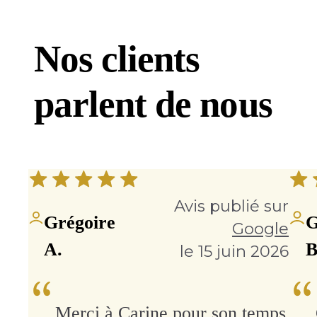
Nos clients
parlent de nous
Avis publié sur
Grégoire
Google
A.
B
le 15 juin 2026
Merci à Carine pour son temps