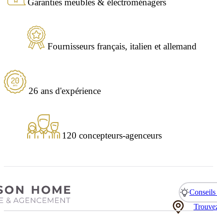
Garanties meubles & électroménagers
Fournisseurs français, italien et allemand
26 ans d'expérience
120 concepteurs-agenceurs
Conseils 
Trouvez