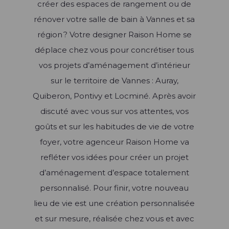
créer des espaces de rangement ou de
Cuisine ouverte
Cuisine rustique
Cuisine en U
Bibliothèque
Cuisine fermée
Les types de dressing
rénover votre salle de bain à Vannes et sa
Couleurs et matériaux
Cuisine industrielle
Cuisine en L
Cuisine avec îlot
région ? Votre designer Raison Home se
Meubles de salon
Cuisine en I
Rangement sur-mesure
Accessoires
Cuisine ergonomique
déplace chez vous pour concrétiser tous
Meubles TV
Meubles de cuisine
Blog univers Dressing
vos projets d’aménagement d’intérieur
sur le territoire de Vannes : Auray,
Blog univers Salon
Plan de travail et crédence
Quiberon, Pontivy et Locminé. Après avoir
Évier et robinetterie
discuté avec vous sur vos attentes, vos
goûts et sur les habitudes de vie de votre
Électroménager
foyer, votre agenceur Raison Home va
Éclairage
refléter vos idées pour créer un projet
d’aménagement d’espace totalement
Ressources
personnalisé. Pour finir, votre nouveau
Créer mon Dressing 3D
Blog univers Cuisine
lieu de vie est une création personnalisée
Créer mon Salon 3D
et sur mesure, réalisée chez vous et avec