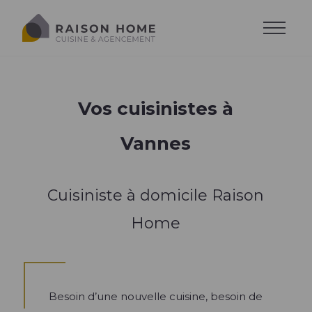
Vos cuisinistes à
Vannes
Cuisiniste à domicile Raison
La cuisine équipée
Home
Dressing sur-mesure
Style de cuisine
Trouver son style
Salons sur-mesure
Agencements
Agencements
Cuisine moderne
Besoin d’une nouvelle cuisine, besoin de
Trouver son agencement
Agencements
Cuisine design
Accessoires
Implantations