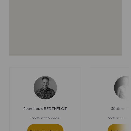
Lire l'article +
Jean-Louis BERTHELOT
Jérôme R
Secteur de Vannes
Secteur de Que