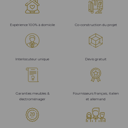
Expérience 100% à domicile
Co-construction du projet
Interlocuteur unique
Devis gratuit
Garanties meubles &
Fournisseurs français, italien
électroménager
et allemand