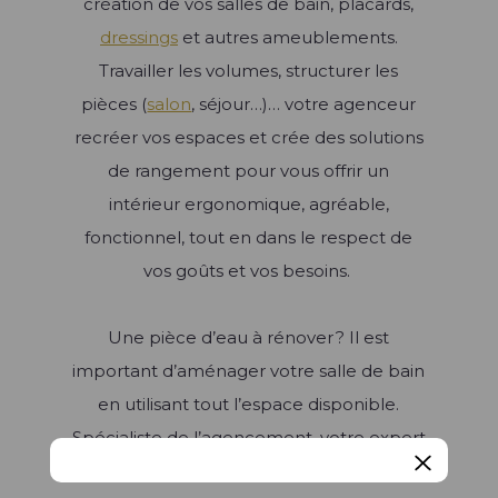
création de vos salles de bain, placards,
dressings
et autres ameublements.
Travailler les volumes, structurer les
pièces (
salon
, séjour…)… votre agenceur
recréer vos espaces et crée des solutions
de rangement pour vous offrir un
intérieur ergonomique, agréable,
fonctionnel, tout en dans le respect de
vos goûts et vos besoins.
Une pièce d’eau à rénover ? Il est
important d’aménager votre salle de bain
en utilisant tout l’espace disponible.
Spécialiste de l’agencement, votre expert
de salle de bain Raison Home met son