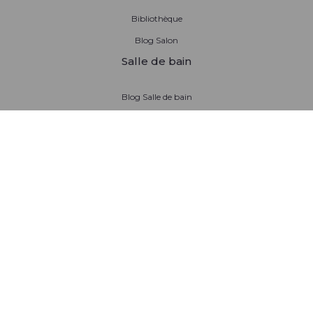
Bibliothèque
Blog Salon
Salle de bain
Blog Salle de bain
Restons en contact
Nous contacter
Demande de SAV
Contact presse
Devenir franchisé
Découvrir la franchise
Prendre contact avec la franchise