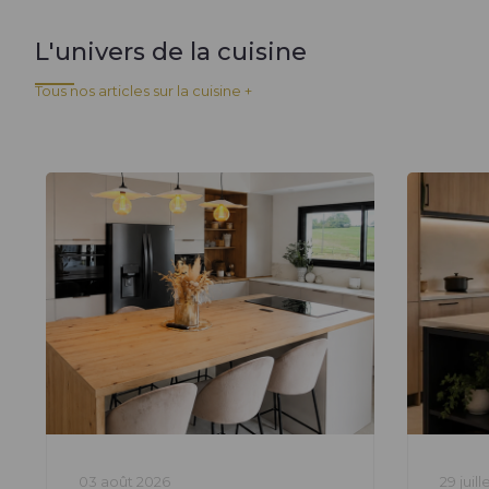
L'univers de la cuisine
Tous nos articles sur la cuisine +
03 août 2026
29 juil