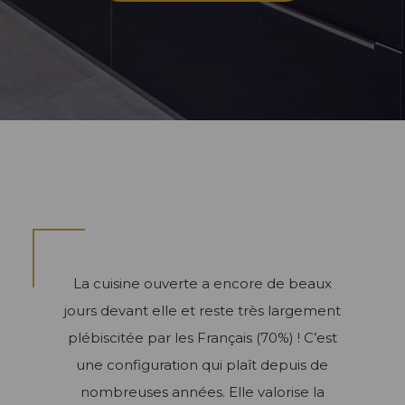
Cuisine ouverte
Cuisine rustique
Cuisine en U
Bibliothèque
Cuisine fermée
Les types de dressing
Couleurs et matériaux
Cuisine industrielle
Cuisine en L
Cuisine avec îlot
Meubles de salon
Cuisine en I
Rangement sur-mesure
Accessoires
Cuisine ergonomique
Meubles TV
Meubles de cuisine
Blog univers Dressing
Blog univers Salon
Plan de travail et crédence
Évier et robinetterie
Électroménager
Éclairage
La cuisine ouverte a encore de beaux
Ressources
jours devant elle et reste très largement
plébiscitée par les Français (70%) ! C’est
Créer mon Dressing 3D
Blog univers Cuisine
une configuration qui plaît depuis de
Créer mon Salon 3D
nombreuses années. Elle valorise la