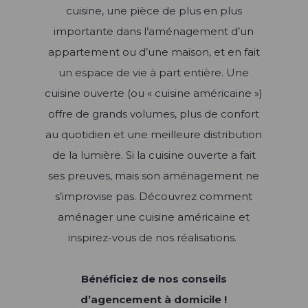
Les univers Raison Home
cuisine, une pièce de plus en plus
Découvrez l'univers de l'aménagement
Les univers Raison Home
importante dans l’aménagement d’un
d'intérieur
Découvrez l'univers de l'aménagement
appartement ou d’une maison, et en fait
d'intérieur
un espace de vie à part entière. Une
Conseil
cuisine ouverte (ou « cuisine américaine »)
Quelle taille et hauteur pour le dressing ? |
Aménagement
Raison Home
offre de grands volumes, plus de confort
La tendance des meubles TV
au quotidien et une meilleure distribution
Créer ma Cuisine 3D
Lire l'article +
Lire l'article +
de la lumière. Si la cuisine ouverte a fait
ses preuves, mais son aménagement ne
Les univers Raison Home
s’improvise pas. Découvrez comment
Découvrez l'univers de l'aménagement
d'intérieur
aménager une cuisine américaine et
inspirez-vous de nos réalisations.
Conseil
Quel meilleur plan de travail choisir pour
Bénéficiez de nos conseils
sa cuisine ? Le comparatif de tous les
d’agencement à domicile !
matériaux