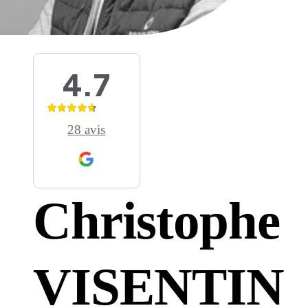
Les univers Raison Home
Découvrez l'univers de l'aménagem
d'intérieur
4.7
Lire l'article
Conseil
28 avis
Quel meilleur plan de travail cho
pour sa cuisine ? Le comparatif
Christophe
tous les matériaux
Lire l'article
VISENTIN