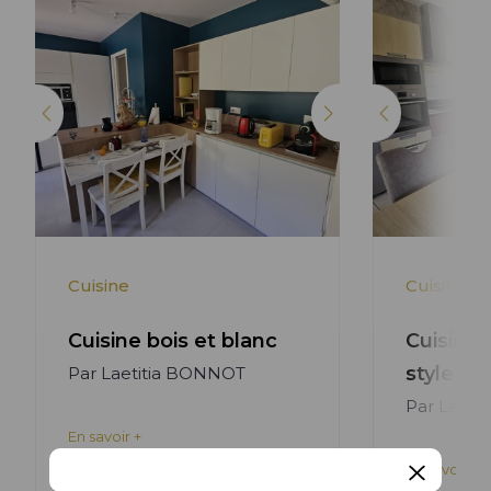
Cuisine
Cuisine
Cuisine bois et blanc
Cuisine 
style m
Par Laetitia BONNOT
Par Laeti
En savoir +
En savoir +