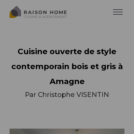
Cuisine ouverte de style
contemporain bois et gris à
Amagne
Par Christophe VISENTIN
La cuisine équipée
Dressing sur-mesure
Style de cuisine
Trouver son style
Salons sur-mesure
Agencements
Agencements
Cuisine moderne
Trouver son agencement
Agencements
Cuisine design
Accessoires
Implantations