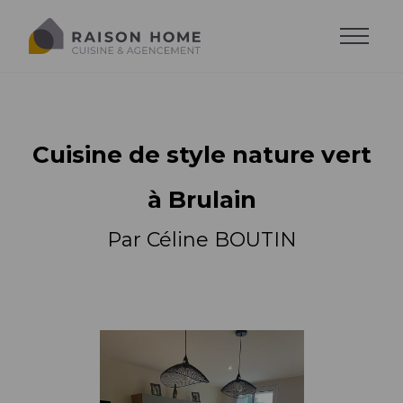
Cuisine de style nature vert
à Brulain
Par Céline BOUTIN
La cuisine équipée
Dressing sur-mesure
Style de cuisine
Trouver son style
Salons sur-mesure
Agencements
Agencements
Cuisine moderne
Trouver son agencement
Agencements
Cuisine design
Accessoires
Implantations