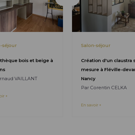
-séjour
Salon-séjour
othèque bois et beige à
Création d'un claustra 
ns
mesure à Fléville-deva
Arnaud VAILLANT
Nancy
Par Corentin CELKA
oir +
En savoir +