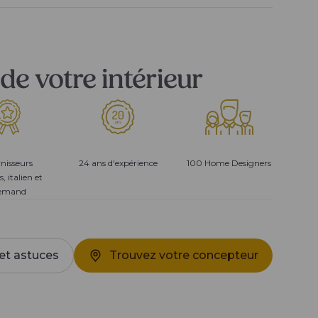
de votre intérieur
nisseurs
24 ans d'expérience
100 Home Designers
s, italien et
lemand
et astuces
Trouvez votre concepteur