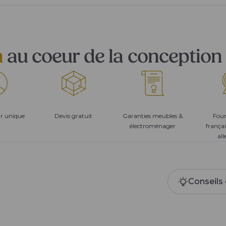
n
au coeur de la conception 
ur unique
Devis gratuit
Garanties meubles &
Four
électroménager
françai
al
Conseils 