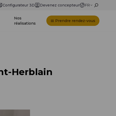
Configurateur 3D
Devenez concepteur
FR
Nos
📅 Prendre rendez-vous
réalisations
int-Herblain