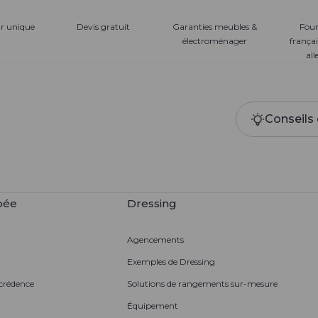
ur unique
Devis gratuit
Garanties meubles &
Four
électroménager
françai
al
Conseils 
pée
Dressing
Agencements
Exemples de Dressing
 crédence
Solutions de rangements sur-mesure
Équipement