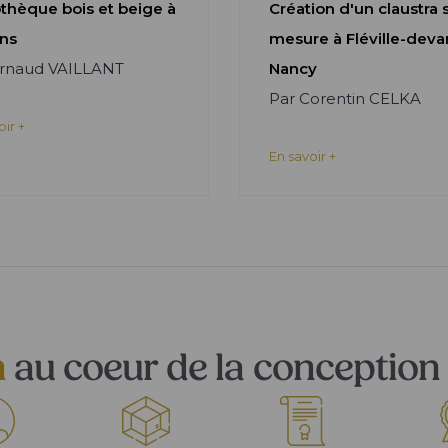
othèque bois et beige à
Création d'un claustra 
ns
mesure à Fléville-deva
Arnaud VAILLANT
Nancy
Par Corentin CELKA
oir +
En savoir +
n
au coeur de la conception 