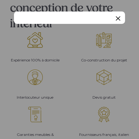
conception de votre
intérieur
Expérience 100% à domicile
Co-construction du projet
Interlocuteur unique
Devis gratuit
Garanties meubles &
Fournisseurs français, italien