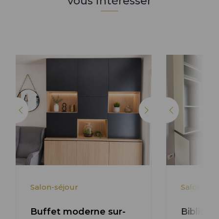
vous intéresser
Lire l'article +
Salon-séjour
Salon-séj
Buffet moderne sur-
Biblioth