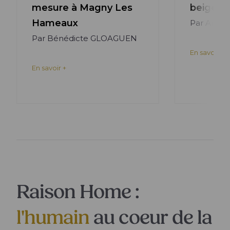
mesure à Magny Les
beige à
Hameaux
Par Arna
Par Bénédicte GLOAGUEN
En savoir +
En savoir +
Raison Home :
l'humain
au coeur de la