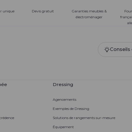
ur unique
Devis gratuit
Garanties meubles &
Four
électroménager
françai
al
Conseils 
pée
Dressing
Agencements
Exemples de Dressing
 crédence
Solutions de rangements sur-mesure
Équipement