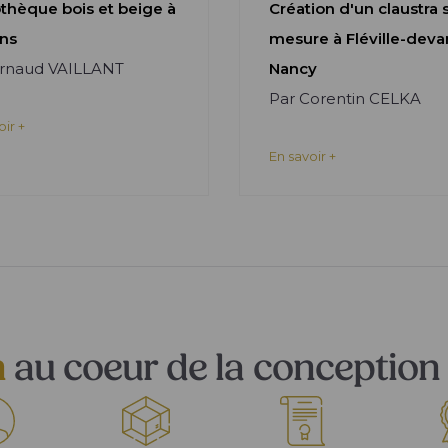
othèque bois et beige à
Création d'un claustra 
ns
mesure à Fléville-deva
Arnaud VAILLANT
Nancy
Par Corentin CELKA
oir +
En savoir +
n
au coeur de la conception 