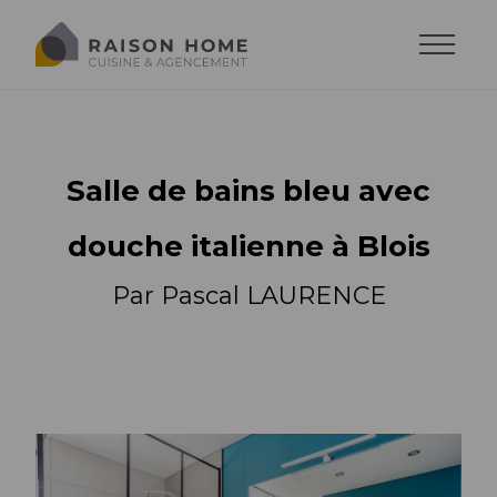
Salle de bains bleu avec
douche italienne à Blois
Par Pascal LAURENCE
La cuisine équipée
Dressing sur-mesure
Style de cuisine
Trouver son style
Salons sur-mesure
Agencements
Agencements
Cuisine moderne
Trouver son agencement
Agencements
Cuisine design
Accessoires
Implantations