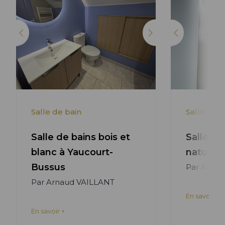
Lire l'article +
Salle de bain
Salle de b
Salle de bains bois et
Salle de
blanc à Yaucourt-
nature
Bussus
Par Anaë
Par Arnaud VAILLANT
En savoir +
En savoir +