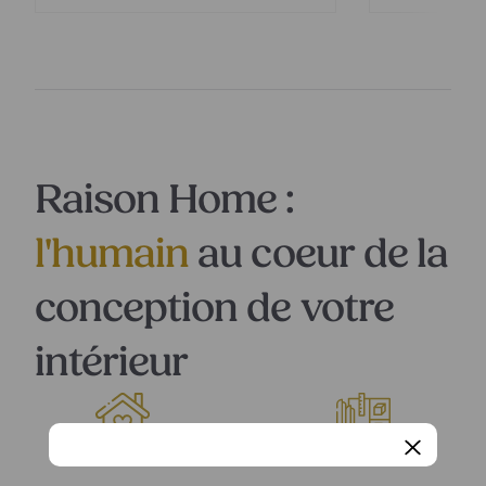
Raison Home :
l'humain
au coeur de la
conception de votre
intérieur