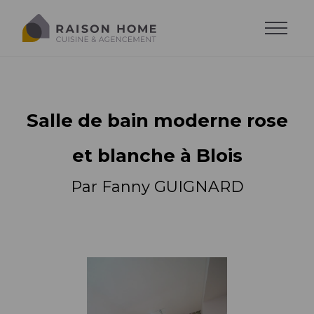
Salle de bain moderne rose
et blanche à Blois
Par Fanny GUIGNARD
La cuisine équipée
Dressing sur-mesure
Style de cuisine
Trouver son style
Salons sur-mesure
Agencements
Agencements
Cuisine moderne
Trouver son agencement
Agencements
Cuisine design
Accessoires
Implantations