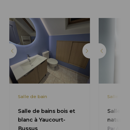
Lire l'article +
Salle de bain
Salle de b
Salle de bains bois et
Salle de
blanc à Yaucourt-
nature
Bussus
Par Anaë