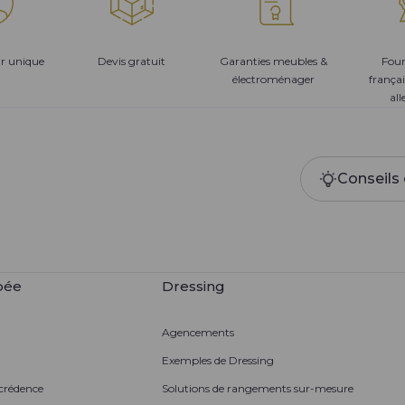
ur unique
Devis gratuit
Garanties meubles &
Four
électroménager
françai
al
Conseils 
pée
Dressing
Agencements
Exemples de Dressing
 crédence
Solutions de rangements sur-mesure