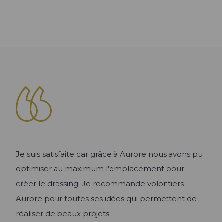
Les univers Raison Home
Découvrez l'univers de l'aménagement
Les univers Raison Home
d'intérieur
Découvrez l'univers de l'aménagement
d'intérieur
Conseil
Quelle taille et hauteur pour le dressing ? |
Aménagement
Raison Home
La tendance des meubles TV
Créer ma Cuisine 3D
Lire l'article +
Lire l'article +
Les univers Raison Home
Découvrez l'univers de l'aménagement
d'intérieur
Je suis satisfaite car grâce à Aurore nous avons pu
optimiser au maximum l'emplacement pour
créer le dressing. Je recommande volontiers
Conseil
Aurore pour toutes ses idées qui permettent de
Quel meilleur plan de travail choisir pour
sa cuisine ? Le comparatif de tous les
réaliser de beaux projets.
matériaux