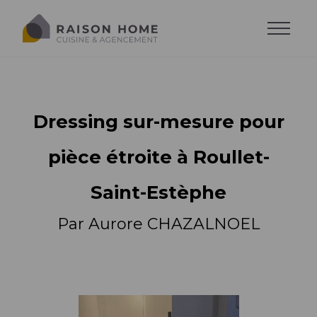
Dressing sur-mesure pour
pièce étroite à Roullet-
Saint-Estèphe
Par Aurore CHAZALNOEL
La cuisine équipée
Dressing sur-mesure
Style de cuisine
Trouver son style
Salons sur-mesure
Agencements
Agencements
Cuisine moderne
Trouver son agencement
Agencements
Cuisine design
Accessoires
Implantations