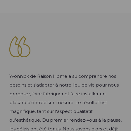
Les univers Raison Home
Découvrez l'univers de l'aménagement
Les univers Raison Home
d'intérieur
Découvrez l'univers de l'aménagement
d'intérieur
Conseil
Quelle taille et hauteur pour le dressing ? |
Aménagement
Raison Home
La tendance des meubles TV
Créer ma Cuisine 3D
Lire l'article +
Lire l'article +
Yvonnick de Raison Home a su comprendre nos
Les univers Raison Home
besoins et s'adapter à notre lieu de vie pour nous
Découvrez l'univers de l'aménagement
d'intérieur
proposer, faire fabriquer et faire installer un
placard d'entrée sur-mesure. Le résultat est
Conseil
magnifique, tant sur l'aspect qualitatif
Quel meilleur plan de travail choisir pour
qu'esthétique. Du premier rendez-vous à la pause,
sa cuisine ? Le comparatif de tous les
les délais ont été tenus. Nous savons d'ors et déjà
matériaux