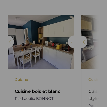
Lire l'article +
Cuisine
Cuisine
Cuisine bois et blanc
Cuisine 
style m
Par Laetitia BONNOT
Par Laeti