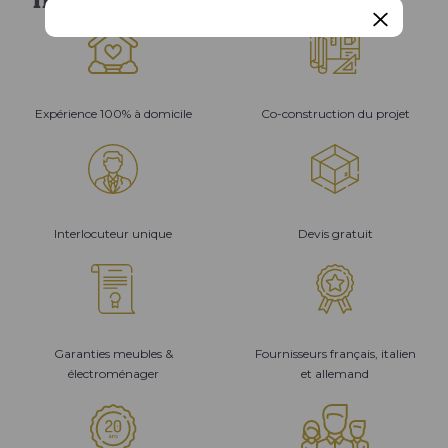
Expérience 100% à domicile
Co-construction du projet
Interlocuteur unique
Devis gratuit
Garanties meubles &
Fournisseurs français, italien
électroménager
et allemand