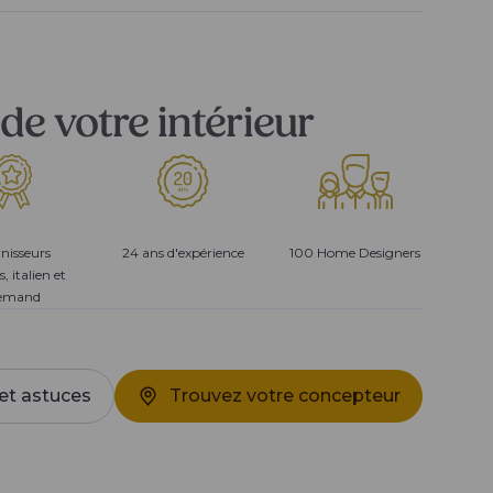
de votre intérieur
nisseurs
24 ans d'expérience
100 Home Designers
s, italien et
lemand
et astuces
Trouvez votre concepteur