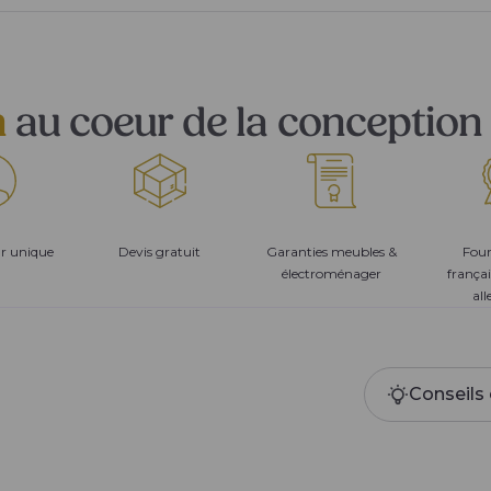
n
au coeur de la conception 
ur unique
Devis gratuit
Garanties meubles &
Four
électroménager
françai
al
Conseils 