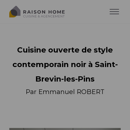
Cuisine ouverte de style
contemporain noir à Saint-
Brevin-les-Pins
Par Emmanuel ROBERT
La cuisine équipée
Dressing sur-mesure
Style de cuisine
Trouver son style
Salons sur-mesure
Agencements
Agencements
Cuisine moderne
Trouver son agencement
Agencements
Cuisine design
Accessoires
Implantations