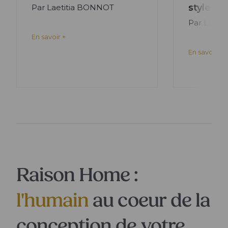
style m
Par Laetitia BONNOT
Par Laeti
En savoir +
En savoir +
Raison Home :
l'humain
au coeur de la
conception de votre