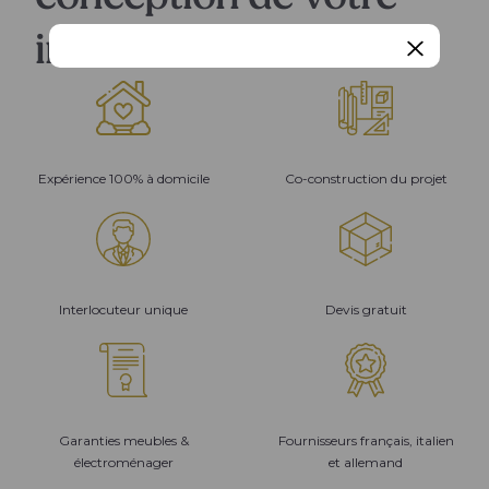
intérieur
Expérience 100% à domicile
Co-construction du projet
Interlocuteur unique
Devis gratuit
Garanties meubles &
Fournisseurs français, italien
électroménager
et allemand