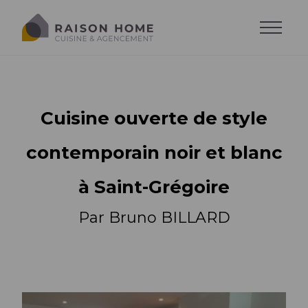
Cuisine ouverte de style
contemporain noir et blanc
à Saint-Grégoire
Par Bruno BILLARD
La cuisine équipée
Dressing sur-mesure
Style de cuisine
Trouver son style
Salons sur-mesure
Agencements
Agencements
Cuisine moderne
Trouver son agencement
Agencements
Cuisine design
Accessoires
Implantations