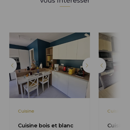
vous intéresser
Lire l'article +
Cuisine
Cuisine
Cuisine bois et blanc
Cuisine 