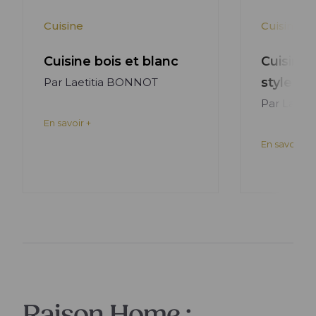
Lire l'article +
Cuisine
Cuisine
Cuisine bois et blanc
Cuisine 
style m
Par Laetitia BONNOT
Par Laeti
En savoir +
En savoir +