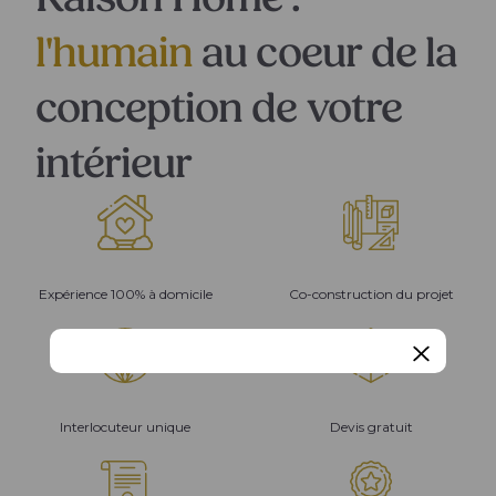
Raison Home :
l'humain
au coeur de la
conception de votre
intérieur
Expérience 100% à domicile
Co-construction du projet
Interlocuteur unique
Devis gratuit