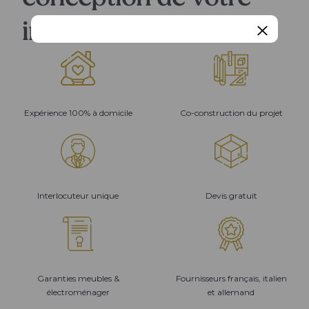
intérieur
Expérience 100% à domicile
Co-construction du projet
Interlocuteur unique
Devis gratuit
Garanties meubles &
Fournisseurs français, italien
électroménager
et allemand