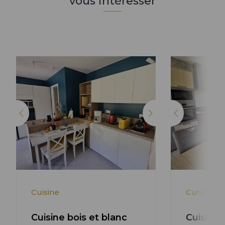
vous intéresser
Lire l'article +
Cuisine
Cuisine
Cuisine bois et blanc
Cuisine 