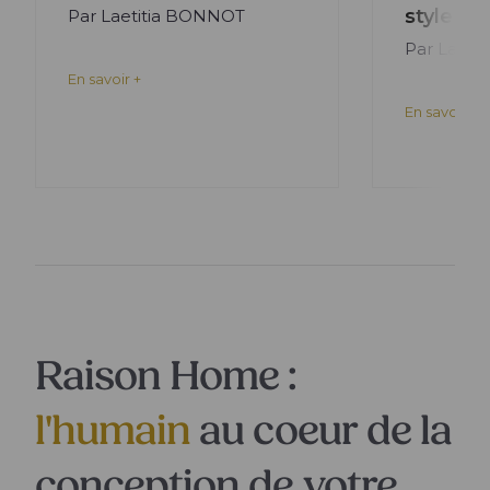
style m
Par Laetitia BONNOT
Par Laeti
En savoir +
En savoir +
Raison Home :
l'humain
au coeur de la
conception de votre