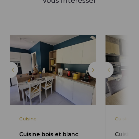
vous intéresser
Lire l'article +
Cuisine
Cuisine
Cuisine bois et blanc
Cuisine 