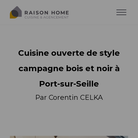
Cuisine ouverte de style
campagne bois et noir à
Port-sur-Seille
Par Corentin CELKA
La cuisine équipée
Dressing sur-mesure
Style de cuisine
Trouver son style
Salons sur-mesure
Agencements
Agencements
Cuisine moderne
Trouver son agencement
Agencements
Cuisine design
Accessoires
Implantations