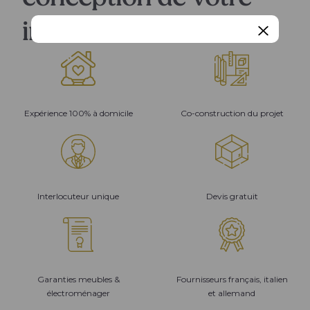
intérieur
Expérience 100% à domicile
Co-construction du projet
Interlocuteur unique
Devis gratuit
Garanties meubles &
Fournisseurs français, italien
électroménager
et allemand