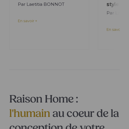
style m
Par Laetitia BONNOT
Par Laeti
En savoir +
En savoir +
Raison Home :
l'humain
au coeur de la
conception de votre