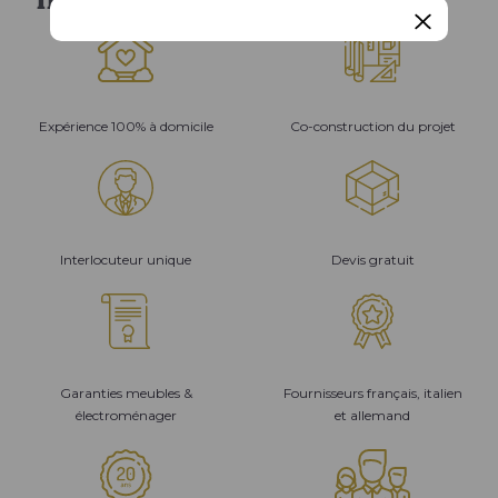
Expérience 100% à domicile
Co-construction du projet
Interlocuteur unique
Devis gratuit
Garanties meubles &
Fournisseurs français, italien
électroménager
et allemand