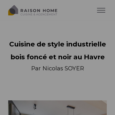
Cuisine de style industrielle
bois foncé et noir au Havre
Par Nicolas SOYER
La cuisine équipée
Dressing sur-mesure
Style de cuisine
Trouver son style
Salons sur-mesure
Agencements
Agencements
Cuisine moderne
Trouver son agencement
Agencements
Cuisine design
Accessoires
Implantations