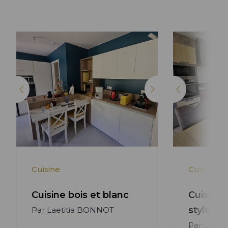
Lire l'article +
Cuisine
Cuisine
Cuisine bois et blanc
Cuisine 
style m
Par Laetitia BONNOT
Par Laeti