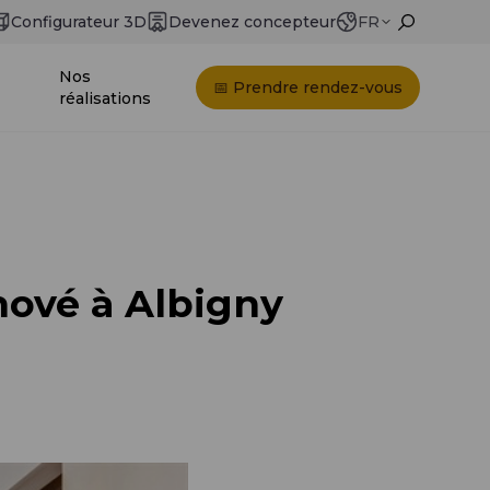
Configurateur 3D
Devenez concepteur
FR
Nos
📅 Prendre rendez-vous
réalisations
nové à Albigny