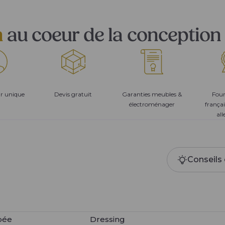
n
au coeur de la conception 
ur unique
Devis gratuit
Garanties meubles &
Four
électroménager
françai
al
Conseils 
pée
Dressing