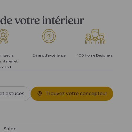
de votre intérieur
nisseurs
24 ans d'expérience
100 Home Designers
s, italien et
lemand
et astuces
Trouvez votre concepteur
Salon