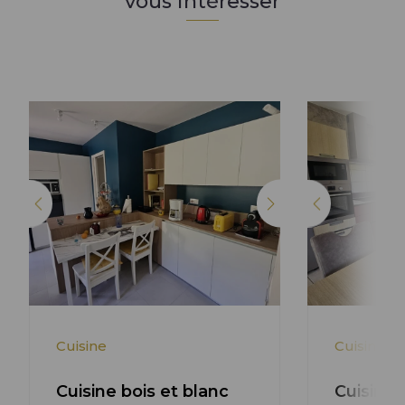
vous intéresser
Lire l'article +
Cuisine
Cuisine
Cuisine bois et blanc
Cuisine 