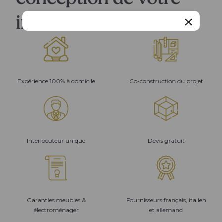
intérieur
Expérience 100% à domicile
Co-construction du projet
Interlocuteur unique
Devis gratuit
Garanties meubles &
Fournisseurs français, italien
électroménager
et allemand