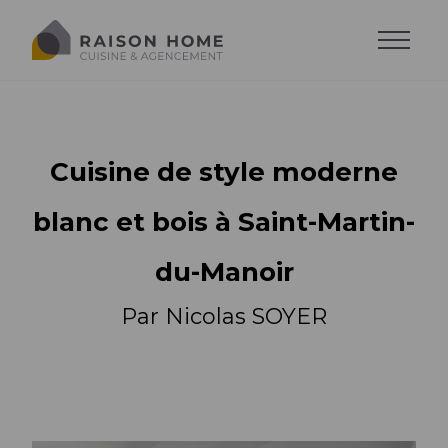
Cuisine de style moderne
blanc et bois à Saint-Martin-
du-Manoir
Par Nicolas SOYER
La cuisine équipée
Dressing sur-mesure
Style de cuisine
Trouver son style
Salons sur-mesure
Agencements
Agencements
Cuisine moderne
Trouver son agencement
Agencements
Cuisine design
Accessoires
Implantations