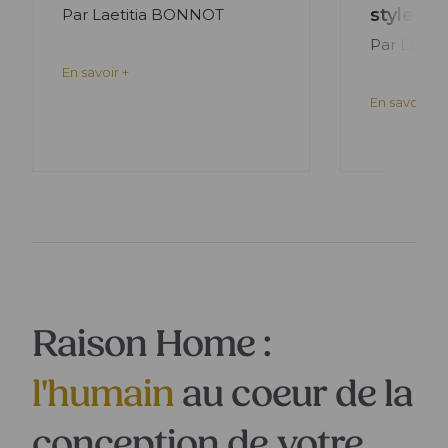
style m
Par Laetitia BONNOT
Par Laeti
En savoir +
En savoir +
Raison Home :
l'humain
au coeur de la
conception de votre