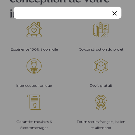
intérieur
Expérience 100% à domicile
Co-construction du projet
Interlocuteur unique
Devis gratuit
Garanties meubles &
Fournisseurs français, italien
électroménager
et allemand