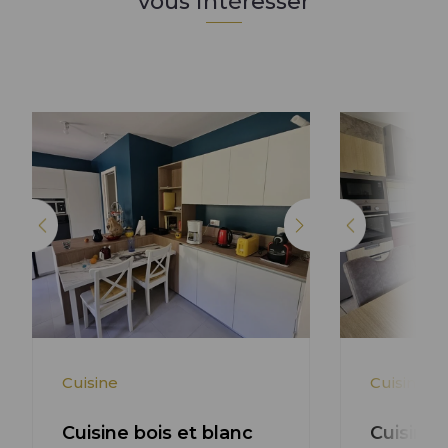
vous intéresser
Lire l'article +
Cuisine
Cuisine
Cuisine bois et blanc
Cuisine 