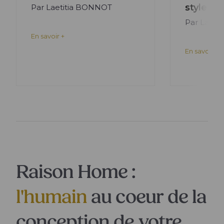
style m
Par Laetitia BONNOT
Par Laeti
En savoir +
En savoir +
Raison Home :
l'humain
au coeur de la
conception de votre