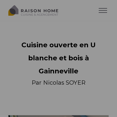
Cuisine ouverte en U
blanche et bois à
Gainneville
Par Nicolas SOYER
La cuisine équipée
Dressing sur-mesure
Style de cuisine
Trouver son style
Salons sur-mesure
Agencements
Agencements
Cuisine moderne
Trouver son agencement
Agencements
Cuisine design
Accessoires
Implantations