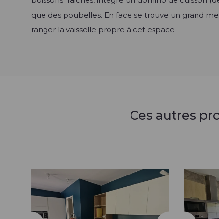
boissons fraiches, intégré un domino de cuisson (deu
que des poubelles. En face se trouve un grand m
ranger la vaisselle propre à cet espace.
Ces autres pr