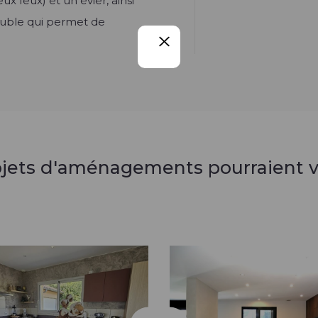
x feux) et un évier, ainsi
euble qui permet de
ojets d'aménagements pourraient v