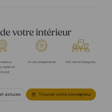
de votre intérieur
nisseurs
24 ans d'expérience
100 Home Designers
s, italien et
lemand
et astuces
Trouvez votre concepteur