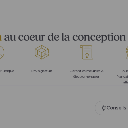
n
au coeur de la conception 
ur unique
Devis gratuit
Garanties meubles &
Four
électroménager
françai
al
Conseils 