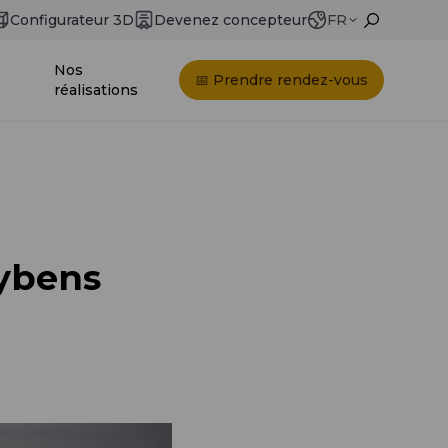
Configurateur 3D
Devenez concepteur
FR
Nos
📅 Prendre rendez-vous
réalisations
ybens