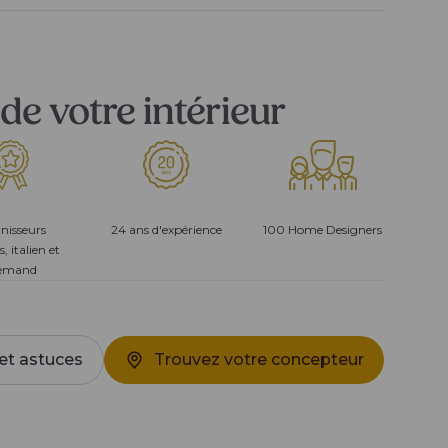
de votre intérieur
nisseurs
24 ans d'expérience
100 Home Designers
s, italien et
lemand
et astuces
Trouvez votre concepteur