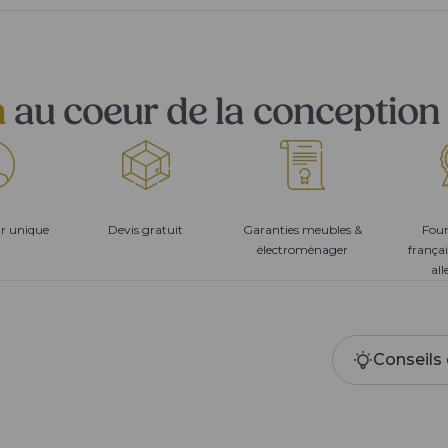
n
au coeur de la conception 
ur unique
Devis gratuit
Garanties meubles &
Four
électroménager
françai
al
Conseils 