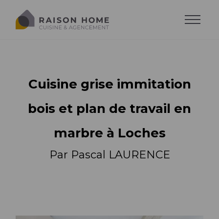
Cuisine grise immitation
bois et plan de travail en
marbre à Loches
Par Pascal LAURENCE
La cuisine équipée
Dressing sur-mesure
Style de cuisine
Trouver son style
Salons sur-mesure
Agencements
Agencements
Cuisine moderne
Trouver son agencement
Agencements
Cuisine design
Accessoires
Implantations