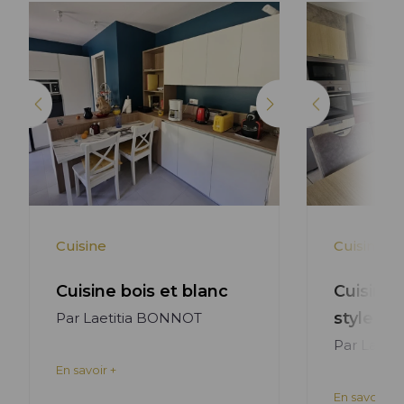
Lire l'article +
Cuisine
Cuisine
Cuisine bois et blanc
Cuisine 
style m
Par Laetitia BONNOT
Par Laeti
En savoir +
En savoir +