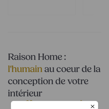
Raison Home :
l'humain
au coeur de la
conception de votre
intérieur