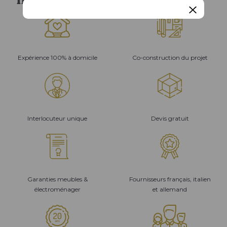
Expérience 100% à domicile
Co-construction du projet
Interlocuteur unique
Devis gratuit
Garanties meubles &
Fournisseurs français, italien
électroménager
et allemand