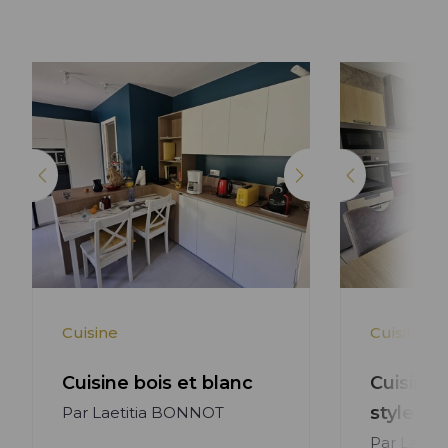
Lire l'article +
Cuisine
Cuisine
Cuisine bois et blanc
Cuisine 
style m
Par Laetitia BONNOT
Par Laeti