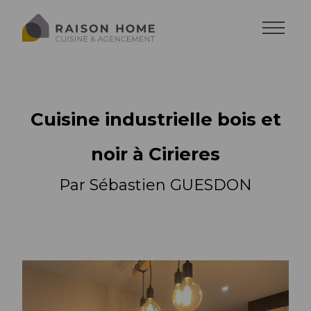
Cuisine industrielle bois et
noir à Cirieres
Par Sébastien GUESDON
La cuisine équipée
Dressing sur-mesure
Style de cuisine
Trouver son style
Salons sur-mesure
Agencements
Agencements
Cuisine moderne
Trouver son agencement
Agencements
Cuisine design
Accessoires
Implantations