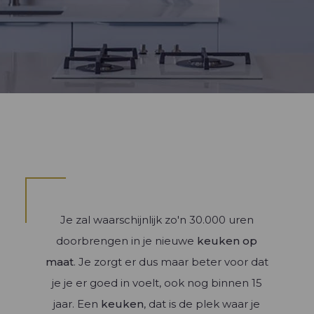
Bibliotheek
Inrichtingen
Keukenmeubels
Inrichtingen woonkamer
Dressing op maat
Keukenwerblad en achterwand
TV meubels
Elektrische toestellen
Je zal waarschijnlijk zo'n 30.000 uren
doorbrengen in je nieuwe
keuken op
maat
. Je zorgt er dus maar beter voor dat
je je er goed in voelt, ook nog binnen 15
jaar. Een
keuken
, dat is de plek waar je