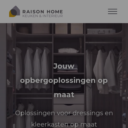
Maak een afspraak
Jouw
opbergoplossingen op
Alle keukens
maat
Alle dressing
Keuken stijlen
Alle woonkamer
Oplossingen voor dressings en
Soorten dressing
Lavabo's en wasplaasten
Woonkamer op maat
kleerkasten op maat
Uitrusting en accessoires
Accessoires