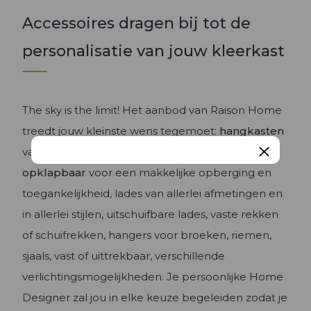
Accessoires dragen bij tot de
personalisatie van jouw kleerkast
The sky is the limit! Het aanbod van Raison Home
treedt jouw kleinste wens tegemoet:
hangkasten
van verschillende hoogtes,
uitschuifbaar
of
opklapbaar
voor een makkelijke opberging en
toegankelijkheid, lades van allerlei afmetingen en
in allerlei stijlen, uitschuifbare lades, vaste rekken
of schuifrekken, hangers voor broeken, riemen,
sjaals, vast of uittrekbaar, verschillende
verlichtingsmogelijkheden. Je persoonlijke Home
Designer zal jou in elke keuze begeleiden zodat je