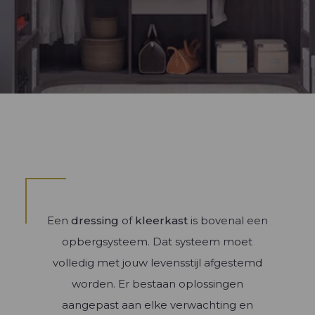
Bibliotheek
Inrichtingen
Keukenmeubels
Inrichtingen woonkamer
Dressing op maat
Keukenwerblad en achterwand
TV meubels
Elektrische toestellen
Een
dressing
of
kleerkast
is bovenal een
opbergsysteem. Dat systeem moet
volledig met jouw levensstijl afgestemd
worden. Er bestaan oplossingen
aangepast aan elke verwachting en