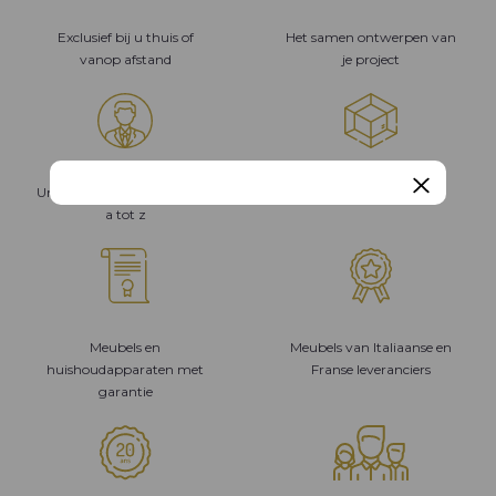
Exclusief bij u thuis of
Het samen ontwerpen van
vanop afstand
je project
Unieke gesprekspartner van
Studie van je project
a tot z
Meubels en
Meubels van Italiaanse en
huishoudapparaten met
Franse leveranciers
garantie