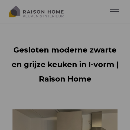
Maak een afspraak
Gesloten moderne zwarte
en grijze keuken in I-vorm |
Raison Home
Alle keukens
Alle dressing
Keuken stijlen
Alle woonkamer
Soorten dressing
Lavabo's en wasplaasten
Woonkamer op maat
Uitrusting en accessoires
Accessoires