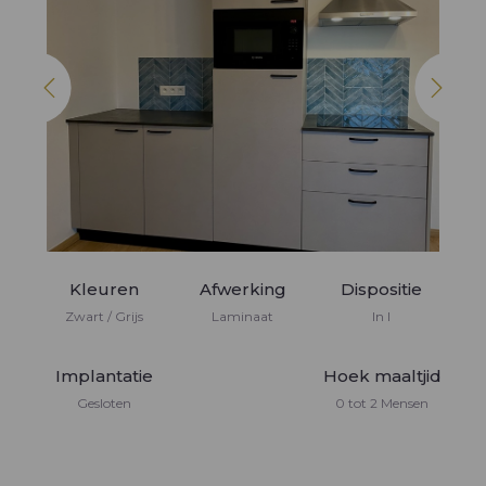
Bibliotheek
Inrichtingen
Keukenmeubels
Inrichtingen woonkamer
Dressing op maat
Keukenwerblad en achterwand
TV meubels
Elektrische toestellen
Kleuren
Afwerking
Dispositie
Zwart / Grijs
Laminaat
In I
Implantatie
Hoek maaltjid
Gesloten
0 tot 2 Mensen