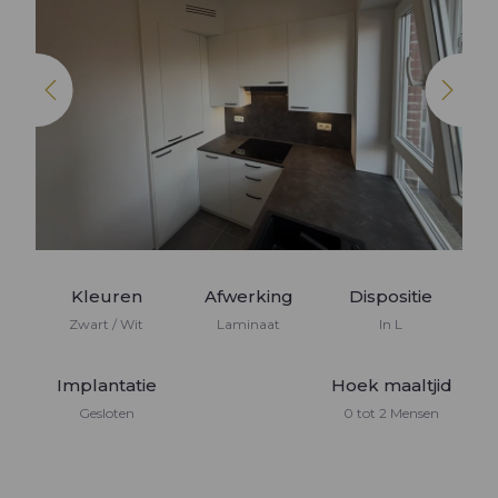
Bibliotheek
Inrichtingen
Keukenmeubels
Inrichtingen woonkamer
Dressing op maat
Keukenwerblad en achterwand
TV meubels
Elektrische toestellen
Kleuren
Afwerking
Dispositie
Zwart / Wit
Laminaat
In L
Implantatie
Hoek maaltjid
Gesloten
0 tot 2 Mensen