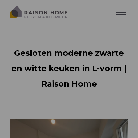
Maak een afspraak
Gesloten moderne zwarte
en witte keuken in L-vorm |
Raison Home
Alle keukens
Alle dressing
Keuken stijlen
Alle woonkamer
Soorten dressing
Lavabo's en wasplaasten
Woonkamer op maat
Uitrusting en accessoires
Accessoires