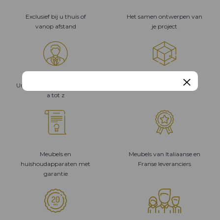
Exclusief bij u thuis of
Het samen ontwerpen van
vanop afstand
je project
Unieke gesprekspartner van
Studie van je project
a tot z
Meubels en
Meubels van Italiaanse en
huishoudapparaten met
Franse leveranciers
garantie