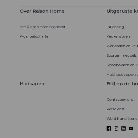
Over Raison Home
Uitgeruste 
Het Raison Home concept
Inrichting
Kwaliteitscharter
Keukenstijlen
Werkladen en ke
Soorten meubels
Spoelbakken en 
Huishoudapparat
Badkamer
Blijf op de h
Contacteer ons
Persdienst
Word franchisen