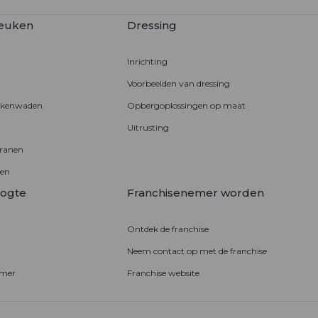
keuken
Dressing
Inrichting
Voorbeelden van dressing
ukenwaden
Opbergoplossingen op maat
Uitrusting
kranen
en
oogte
Franchisenemer worden
Ontdek de franchise
Neem contact op met de franchise
emer
Franchise website