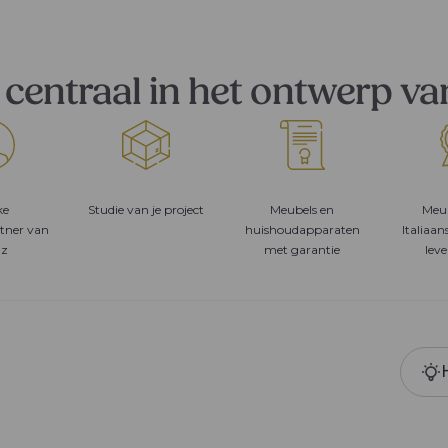
centraal in het ontwerp va
ke
Studie van je project
Meubels en
Meu
tner van
huishoudapparaten
Italiaan
 z
met garantie
leve