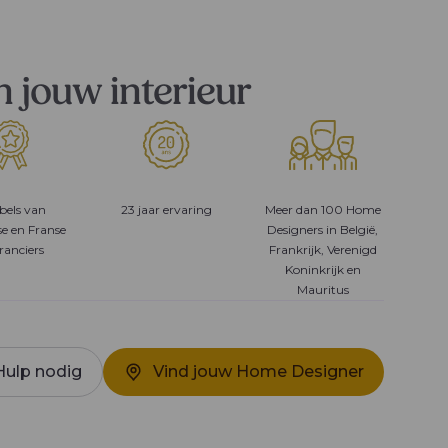
n jouw interieur
bels van
23 jaar ervaring
Meer dan 100 Home
se en Franse
Designers in België,
ranciers
Frankrijk, Verenigd
Koninkrijk en
Mauritus
Hulp nodig
Vind jouw Home Designer