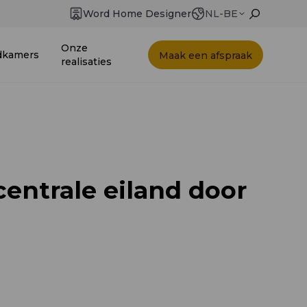
Word Home Designer
NL-BE
Onze
dkamers
Maak een afspraak
realisaties
entrale eiland door