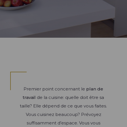
Bibliothèque sur-mesure
Aménagement sur-mesure
Meubles de cuisine équipée
Agencements de salon-séjour
Rangement sur-mesure
Plan de travail et crédence
Meubles TV
Électroménager
Blog univers Dressing
Blog univers Salon
Blog univers Cuisine
Les univers Raison Home
Découvrez l'univers de l'aménagement
d'intérieur
Premier point concernant le
plan de
travail
de la cuisine: quelle doit être sa
Aménagement
taille? Elle dépend de ce que vous faites.
Quoi de neuf en matière de couleurs pour
Vous cuisinez beaucoup? Prévoyez
votre nouvelle cuisine sur mesure?
suffisamment d’espace. Vous vous