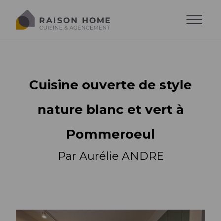
Prenez RDV
Cuisine ouverte de style
nature blanc et vert à
Pommeroeul
Par Aurélie ANDRE
Toutes les cuisines
Tous les dressing
Style de cuisine
Tous les salons
Les types de dressing
Évier et robinetterie
Salon sur-mesure
Accessoires
Accessoires