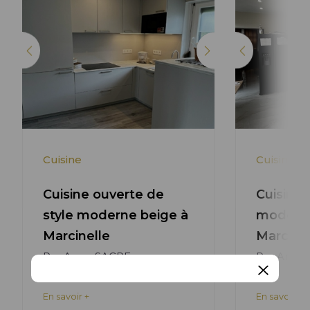
Cuisine
Cuisine
Cuisine ouverte de
Cuisine 
style moderne beige à
moderne
Marcinelle
Marcinel
Par Anne SACRE
Par Anne
En savoir +
En savoir +