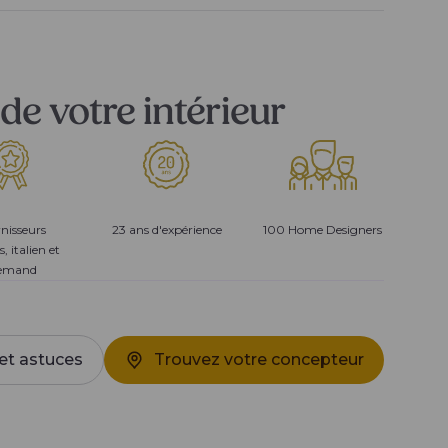
de votre intérieur
nisseurs
23 ans d'expérience
100 Home Designers
s, italien et
lemand
et astuces
Trouvez votre concepteur