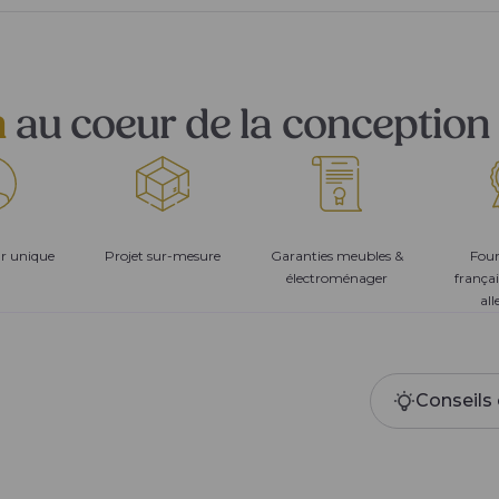
n
au coeur de la conception 
ur unique
Projet sur-mesure
Garanties meubles &
Four
électroménager
françai
al
Conseils 