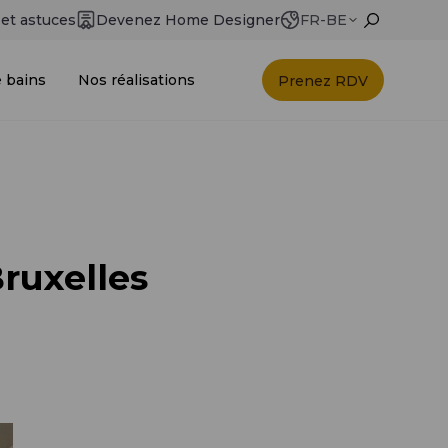
 et astuces
Devenez Home Designer
FR-BE
e bains
Nos réalisations
Prenez RDV
Bruxelles