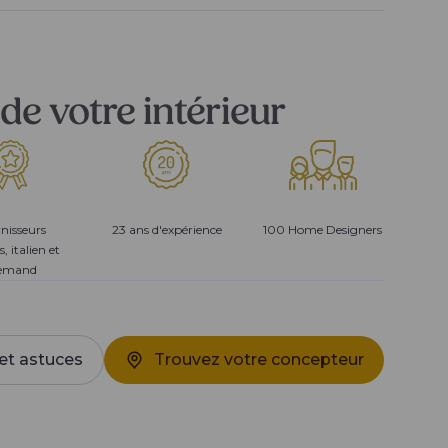
de votre intérieur
nisseurs
23 ans d'expérience
100 Home Designers
s, italien et
lemand
et astuces
Trouvez votre concepteur