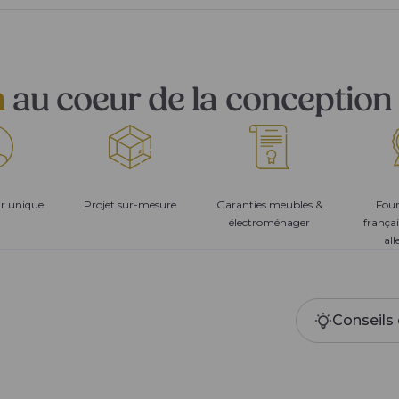
n
au coeur de la conception 
ur unique
Projet sur-mesure
Garanties meubles &
Four
électroménager
françai
al
Conseils 