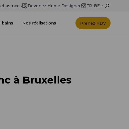
 et astuces
Devenez Home Designer
FR-BE
e bains
Nos réalisations
Prenez RDV
nc à Bruxelles