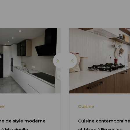
ne
Cuisine
ne de style moderne
Cuisine contemporaine
 à Marcinelle
et blanc à Bruxelles