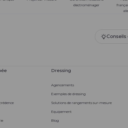
électroménager
françai
al
Conseils 
pée
Dressing
Agencements
Exemples de dressing
 crédence
Solutions de rangements sur-mesure
Equipement
ie
Blog