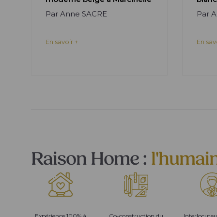
Par Anne SACRE
Par 
En savoir +
En sav
Raison Home :
l'humai
Expérience 100% à
Co-construction du
Interlocute