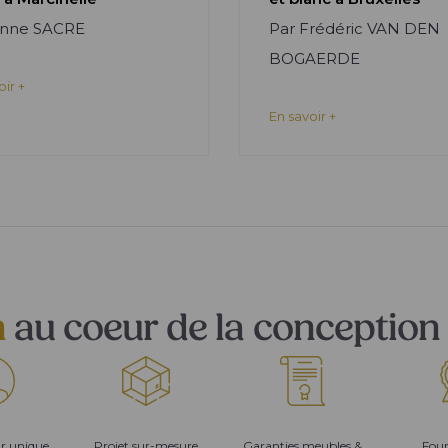
Anne SACRE
Par Frédéric VAN DEN
BOGAERDE
oir +
En savoir +
n
au coeur de la conception 
ur unique
Projet sur-mesure
Garanties meubles &
Four