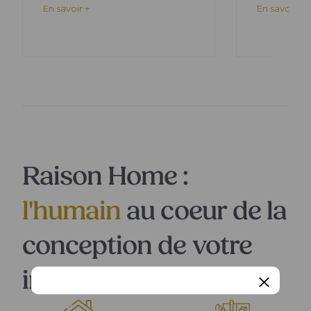
En savoir +
En savoir +
Raison Home :
l'humain
au coeur de la
conception de votre
intérieur