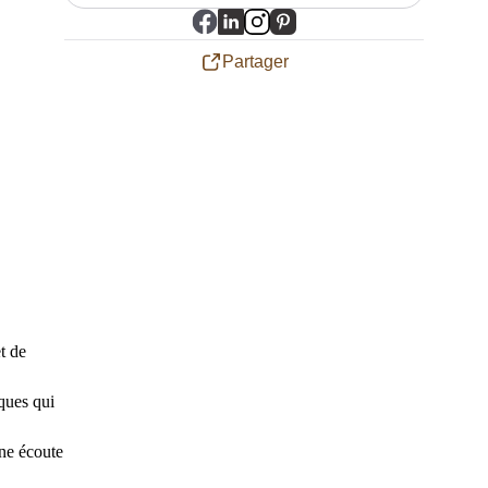
Partager
t de
ques qui
ne écoute