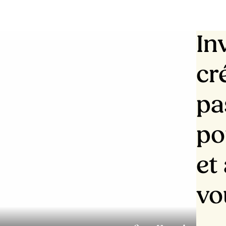
In
cr
pa
po
et
vo