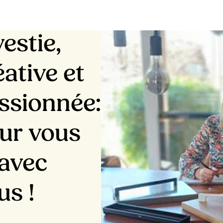
vestie,
éative et
ssionnée:
ur vous
 avec
us !