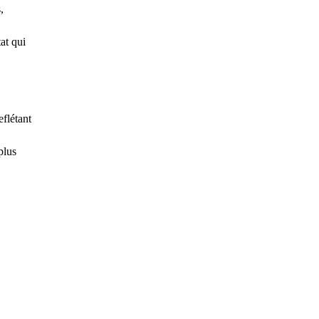
,
at qui
flétant
plus